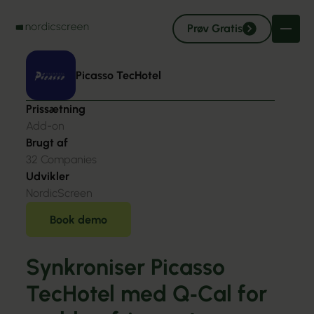
Prøv Gratis
Picasso TecHotel
Prissætning
Add-on
Brugt af
32
Companies
Udvikler
NordicScreen
Book demo
Synkroniser Picasso
TecHotel med Q‑Cal for