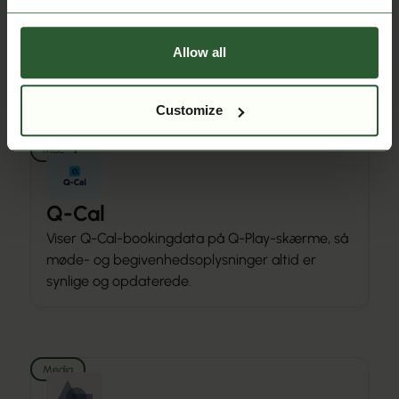
Synkroniserer skolekalendere og begivenheder
fra Aula til Q-Cal for automatisk planlægning og
Allow all
nemme opdateringer.
Customize
Misc
Q-Cal
Viser Q-Cal-bookingdata på Q-Play-skærme, så
møde- og begivenhedsoplysninger altid er
synlige og opdaterede.
Media