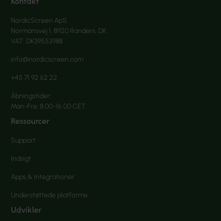
Kontakt
NordicScreen ApS
Normansvej 1, 8920 Randers, DK
VAT: DK39553988
info@nordicscreen.com
+45 71 92 62 22
Åbningstider:
Man-Fre; 8.00-16.00 CET
Ressourcer
Support
Indsigt
Apps & Integrationer
Understøttede platforme
Udvikler