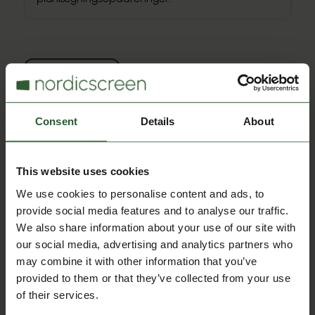
Calendar Integration
Consent
Details
About
WinKAS
Synkroniserer økonomi- og medlemsdata fra
WinKAS til Q-Cal for nøjagtig booking og
This website uses cookies
aktivitetsstyring.
We use cookies to personalise content and ads, to
provide social media features and to analyse our traffic.
We also share information about your use of our site with
our social media, advertising and analytics partners who
Calendar Integration
may combine it with other information that you’ve
provided to them or that they’ve collected from your use
of their services.
Aula